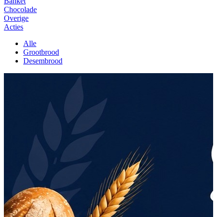
Banket
Chocolade
Overige
Acties
Alle
Grootbrood
Desembrood